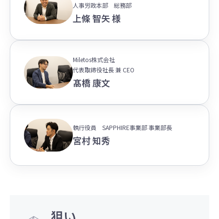
人事労政本部 総務部
上條 智矢 様
Miletos株式会社
代表取締役社長 兼 CEO
髙橋 康文
執行役員 SAPPHIRE事業部 事業部長
宮村 知秀
狙い